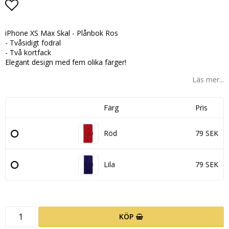
Lägg till i favoritlistan
iPhone XS Max Skal - Plånbok Ros
- Tvåsidigt fodral
- Två kortfack
Elegant design med fem olika färger!
Läs mer...
Färg
Pris
Röd
79 SEK
Lila
79 SEK
KÖP