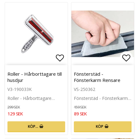
Lägg till i favoritlistan
Lägg 
Roller - Hårborttagare till
Fönsterstäd -
husdjur
Fönsterkarm Rensare
V3-190033K
VS-250362
Roller - Hårborttagare…
Fönsterstäd - Fönsterkarm…
299 SEK
159 SEK
129 SEK
89 SEK
KÖP…
KÖP