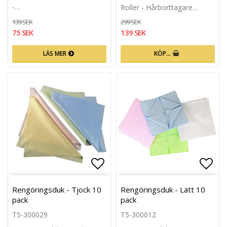
-…
Roller - Hårborttagare…
139 SEK
299 SEK
75 SEK
139 SEK
LÄS MER
KÖP…
Lägg till i favoritlistan
Lägg 
Rengöringsduk - Tjock 10
Rengöringsduk - Lätt 10
pack
pack
T5-300029
T5-300012