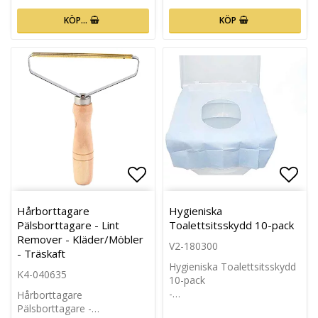
KÖP…
KÖP
Lägg till i favoritlistan
Lägg 
Hårborttagare
Hygieniska
Pälsborttagare - Lint
Toalettsitsskydd 10-pack
Remover - Kläder/Möbler
V2-180300
- Träskaft
Hygieniska Toalettsitsskydd
K4-040635
10-pack
-…
Hårborttagare
Pälsborttagare -…