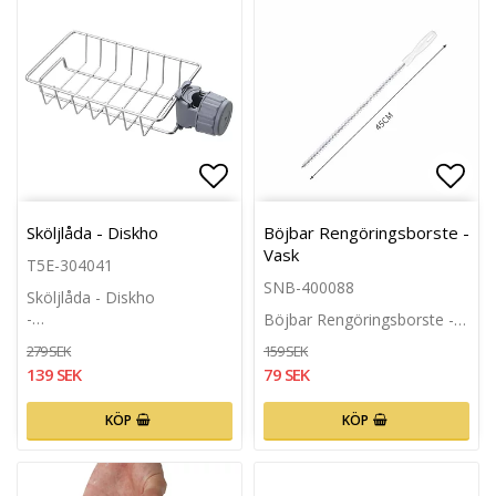
Lägg till i favoritlistan
Lägg 
Sköljlåda - Diskho
Böjbar Rengöringsborste -
Vask
T5E-304041
SNB-400088
Sköljlåda - Diskho
-…
Böjbar Rengöringsborste -…
279 SEK
159 SEK
139 SEK
79 SEK
KÖP
KÖP