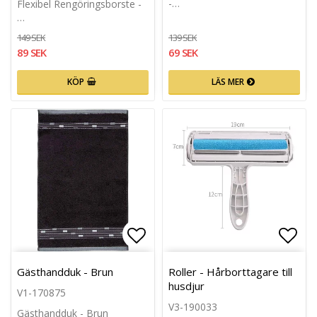
-…
Flexibel Rengöringsborste -
…
149 SEK
139 SEK
89 SEK
69 SEK
KÖP
LÄS MER
Lägg till i favoritlistan
Lägg 
Gästhandduk - Brun
Roller - Hårborttagare till
husdjur
V1-170875
V3-190033
Gästhandduk - Brun