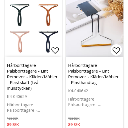
Lägg till i favoritlistan
Lägg 
Hårborttagare
Hårborttagare
Pälsborttagare - Lint
Pälsborttagare - Lint
Remover - Kläder/Möbler
Remover - Kläder/Möbler
- Plastskaft (två
- Plasthandtag
munstycken)
K4-040642
K4-040659
Hårborttagare
Pälsborttagare -…
Hårborttagare
Pälsborttagare -…
129 SEK
129 SEK
89 SEK
89 SEK