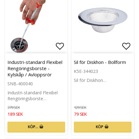
Lägg till i favoritlistan
Lägg 
Industri-standard Flexibel
Sil för Diskhon - Bollform
Rengöringsborste -
K5E-344023
Kylskåp / Avloppsrör
Sil för Diskhon…
SNB-400040
Industri-standard Flexibel
Rengöringsborste…
379 SEK
129 SEK
189 SEK
79 SEK
KÖP…
KÖP