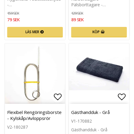
-…
Pälsborttagare -…
159 SEK
129 SEK
79 SEK
89 SEK
LÄS MER
KÖP
Lägg till i favoritlistan
Lägg 
Flexibel Rengöringsborste
Gästhandduk - Grå
- Kylskåp/Avloppsrör
V1-170882
V2-180287
Gästhandduk - Grå