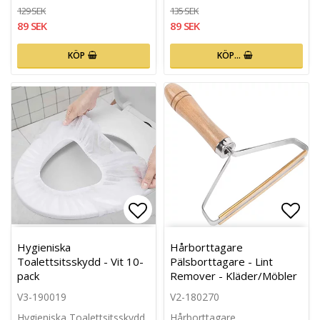
129 SEK
135 SEK
89 SEK
89 SEK
KÖP
KÖP…
Lägg till i favoritlistan
Lägg 
Hygieniska
Hårborttagare
Toalettsitsskydd - Vit 10-
Pälsborttagare - Lint
pack
Remover - Kläder/Möbler
V3-190019
V2-180270
Hygieniska Toalettsitsskydd
Hårborttagare