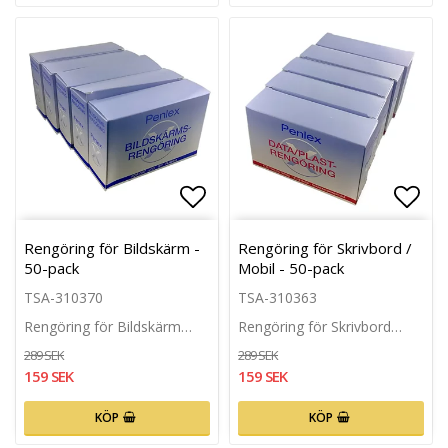
Lägg till i favoritlistan
Lägg 
Rengöring för Bildskärm -
Rengöring för Skrivbord /
50-pack
Mobil - 50-pack
TSA-310370
TSA-310363
Rengöring för Bildskärm…
Rengöring för Skrivbord…
289 SEK
289 SEK
159 SEK
159 SEK
KÖP
KÖP