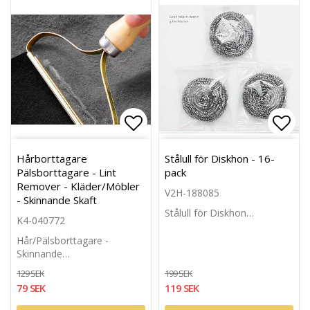
Lägg till i favoritlistan
Lägg 
Hårborttagare
Stålull för Diskhon - 16-
Pälsborttagare - Lint
pack
Remover - Kläder/Möbler
V2H-188085
- Skinnande Skaft
Stålull för Diskhon…
K4-040772
Hår/Pälsborttagare -
Skinnande…
129 SEK
199 SEK
79 SEK
119 SEK