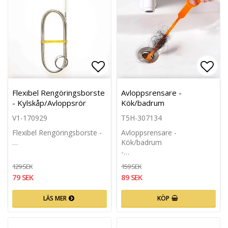
Lägg till i favoritlistan
Lägg 
Flexibel Rengöringsborste
Avloppsrensare -
- Kylskåp/Avloppsrör
Kök/badrum
V1-170929
T5H-307134
Flexibel Rengöringsborste -
Avloppsrensare -
…
Kök/badrum
-…
129 SEK
159 SEK
79 SEK
89 SEK
LÄS MER
KÖP