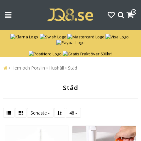
0
Hem och Porslin
Hushåll
Städ
Städ
Senaste
48