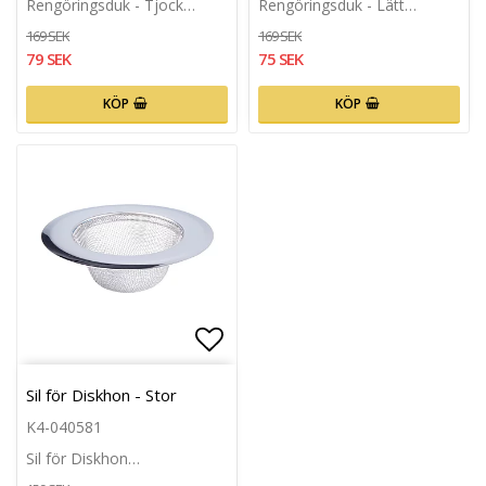
Rengöringsduk - Tjock…
Rengöringsduk - Lätt…
169 SEK
169 SEK
79 SEK
75 SEK
KÖP
KÖP
Lägg till i favoritlistan
Sil för Diskhon - Stor
K4-040581
Sil för Diskhon…