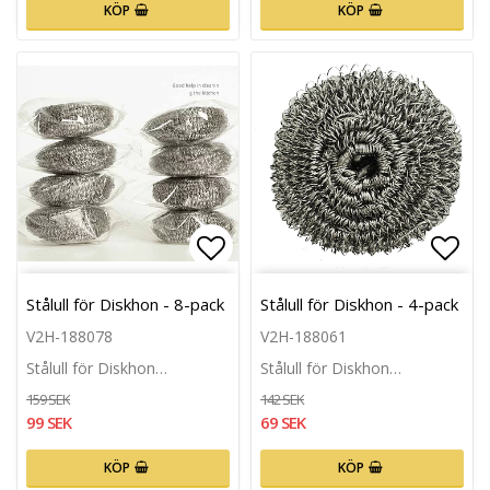
KÖP
KÖP
Lägg till i favoritlistan
Lägg 
Stålull för Diskhon - 8-pack
Stålull för Diskhon - 4-pack
V2H-188078
V2H-188061
Stålull för Diskhon…
Stålull för Diskhon…
159 SEK
142 SEK
99 SEK
69 SEK
KÖP
KÖP