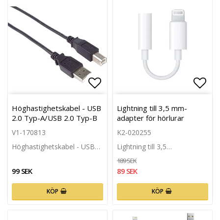
Lägg till i favoritlistan
Lägg 
Höghastighetskabel - USB
Lightning till 3,5 mm-
2.0 Typ-A/USB 2.0 Typ-B
adapter för hörlurar
V1-170813
K2-020255
Höghastighetskabel - USB…
Lightning till 3,5…
189 SEK
99 SEK
89 SEK
KÖP
KÖP