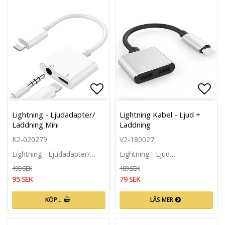
Lägg till i favoritlistan
Lägg 
Lightning - Ljudadapter/
Lightning Kabel - Ljud +
Laddning Mini
Laddning
K2-020279
V2-180027
Lightning - Ljudadapter/…
Lightning - Ljud…
199 SEK
189 SEK
95 SEK
79 SEK
KÖP…
LÄS MER