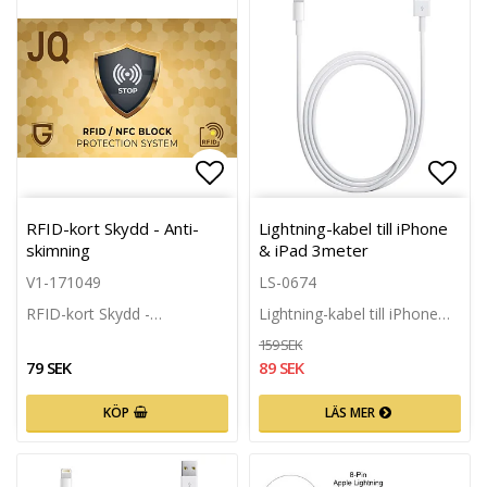
Lägg till i favoritlistan
Lägg 
RFID-kort Skydd - Anti-
Lightning-kabel till iPhone
skimning
& iPad 3meter
V1-171049
LS-0674
RFID-kort Skydd -…
Lightning-kabel till iPhone…
159 SEK
79 SEK
89 SEK
KÖP
LÄS MER