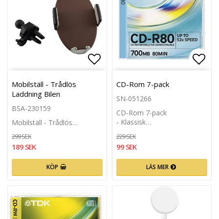
Lägg till i favoritlistan
Lägg 
Mobilställ - Trådlös
CD-Rom 7-pack
Laddning Bilen
SN-051266
BSA-230159
CD-Rom 7-pack
- Klassisk…
Mobilställ - Trådlös…
299 SEK
229 SEK
189 SEK
99 SEK
KÖP
LÄS MER