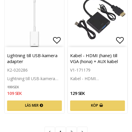
Lägg till i favoritlistan
Lägg 
Lightning till USB-kamera
Kabel - HDMI (hane) till
adapter
VGA (hona) + AUX kabel
K2-020286
V1-171179
Lightning till USB-kamera…
Kabel - HDMI…
199 SEK
109 SEK
129 SEK
LÄS MER
KÖP