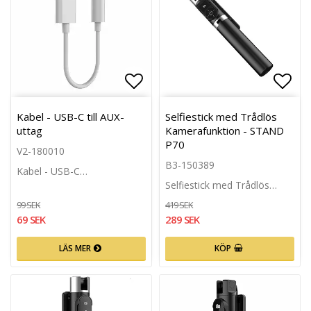
Lägg till i favoritlistan
Lägg 
Kabel - USB-C till AUX-
Selfiestick med Trådlös
uttag
Kamerafunktion - STAND
P70
V2-180010
B3-150389
Kabel - USB-C…
Selfiestick med Trådlös…
99 SEK
419 SEK
69 SEK
289 SEK
LÄS MER
KÖP