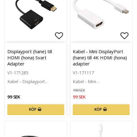
Lägg till i favoritlistan
Lägg 
Displayport (hane) till
Kabel - Mini DisplayPort
HDMI (hona) Svart
(hane) till 4K HDMI (hona)
Adapter
adapter
V1-171285
V1-171117
Kabel - Displayport…
Kabel - Mini…
199 SEK
99 SEK
99 SEK
KÖP
KÖP