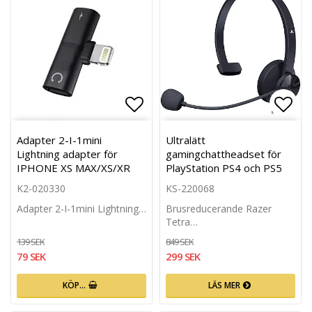
Lägg till i favoritlistan
Lägg 
Adapter 2-I-1mini
Ultralätt
Lightning adapter för
gamingchattheadset för
IPHONE XS MAX/XS/XR
PlayStation PS4 och PS5
K2-020330
KS-220068
Adapter 2-I-1mini Lightning…
Brusreducerande Razer
Tetra…
139 SEK
849 SEK
79 SEK
299 SEK
KÖP…
LÄS MER