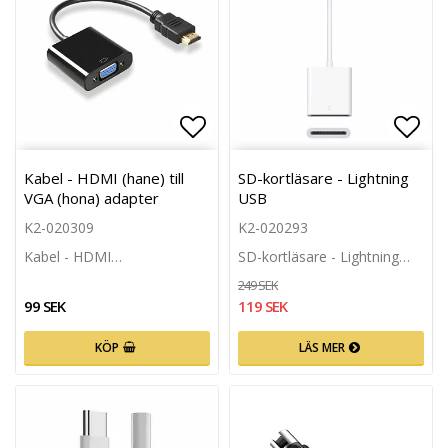
Lägg till i favoritlistan
Lägg 
Kabel - HDMI (hane) till
SD-kortläsare - Lightning
VGA (hona) adapter
USB
K2-020309
K2-020293
Kabel - HDMI…
SD-kortläsare - Lightning…
249 SEK
99 SEK
119 SEK
KÖP
LÄS MER