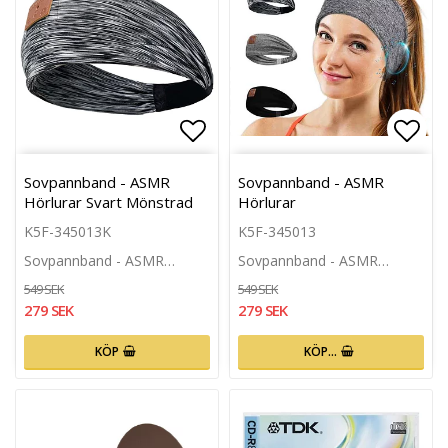
Lägg till i favoritlistan
Lägg 
Sovpannband - ASMR
Sovpannband - ASMR
Hörlurar Svart Mönstrad
Hörlurar
K5F-345013K
K5F-345013
Sovpannband - ASMR…
Sovpannband - ASMR…
549 SEK
549 SEK
279 SEK
279 SEK
KÖP
KÖP…