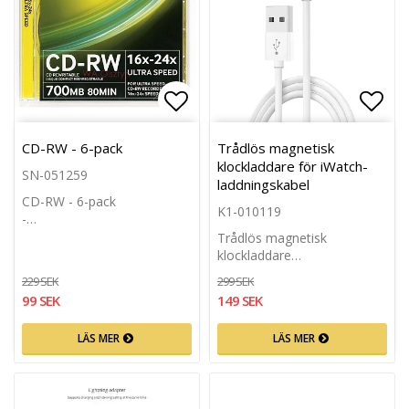
Lägg till i favoritlistan
Lägg 
CD-RW - 6-pack
Trådlös magnetisk
klockladdare för iWatch-
SN-051259
laddningskabel
CD-RW - 6-pack
K1-010119
-…
Trådlös magnetisk
klockladdare…
229 SEK
299 SEK
99 SEK
149 SEK
LÄS MER
LÄS MER