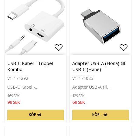
Lägg till i favoritlistan
Lägg 
USB-C Kabel - Trippel
Adapter USB-A (Hona) till
Kombo
USB-C (Hane)
V1-171292
V1-171025
USB-C Kabel -…
Adapter USB-A till…
169 SEK
129 SEK
99 SEK
69 SEK
KÖP
KÖP…