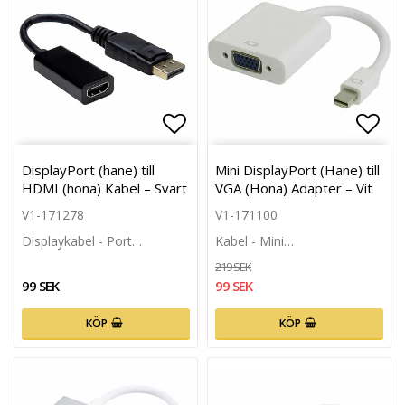
Lägg till i favoritlistan
Lägg 
DisplayPort (hane) till
Mini DisplayPort (Hane) till
HDMI (hona) Kabel – Svart
VGA (Hona) Adapter – Vit
V1-171278
V1-171100
Displaykabel - Port…
Kabel - Mini…
219 SEK
99 SEK
99 SEK
KÖP
KÖP