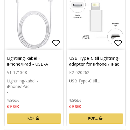
Lägg till i favoritlistan
Lägg 
Lightning-kabel -
USB Type-C till Lightning-
iPhone/iPad - USB-A
adapter för iPhone / iPad
V1-171308
K2-020262
Lightning-kabel -
USB Type-C till…
iPhone/iPad
-…
129 SEK
129 SEK
69 SEK
69 SEK
KÖP
KÖP…