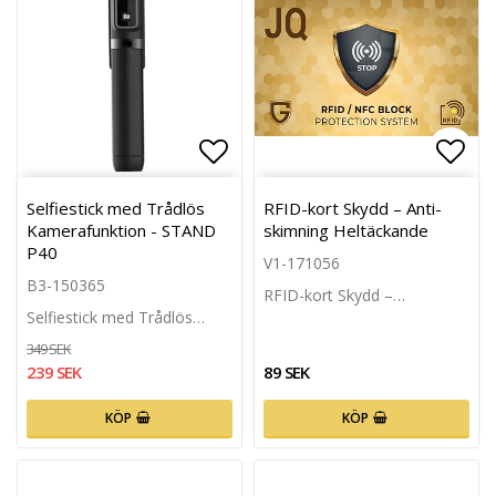
Lägg till i favoritlistan
Lägg 
Selfiestick med Trådlös
RFID-kort Skydd – Anti-
Kamerafunktion - STAND
skimning Heltäckande
P40
V1-171056
B3-150365
RFID-kort Skydd –…
Selfiestick med Trådlös…
349 SEK
239 SEK
89 SEK
KÖP
KÖP