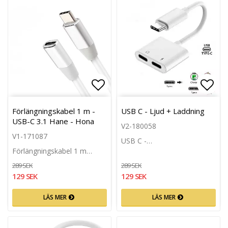
Lägg till i favoritlistan
Lägg 
Förlängningskabel 1 m -
USB C - Ljud + Laddning
USB-C 3.1 Hane - Hona
V2-180058
V1-171087
USB C -…
Förlängningskabel 1 m…
289 SEK
289 SEK
129 SEK
129 SEK
LÄS MER
LÄS MER