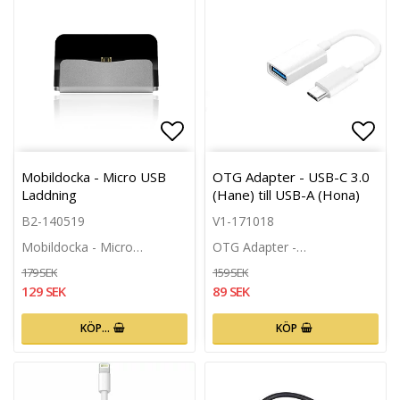
Lägg till i favoritlistan
Lägg 
Mobildocka - Micro USB
OTG Adapter - USB-C 3.0
Laddning
(Hane) till USB-A (Hona)
B2-140519
V1-171018
Mobildocka - Micro…
OTG Adapter -…
179 SEK
159 SEK
129 SEK
89 SEK
KÖP…
KÖP