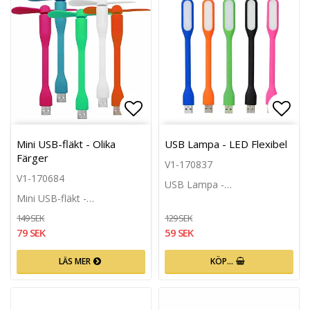
Lägg till i favoritlistan
Lägg 
Mini USB-fläkt - Olika
USB Lampa - LED Flexibel
Färger
V1-170837
V1-170684
USB Lampa -…
Mini USB-fläkt -…
149 SEK
129 SEK
79 SEK
59 SEK
LÄS MER
KÖP…