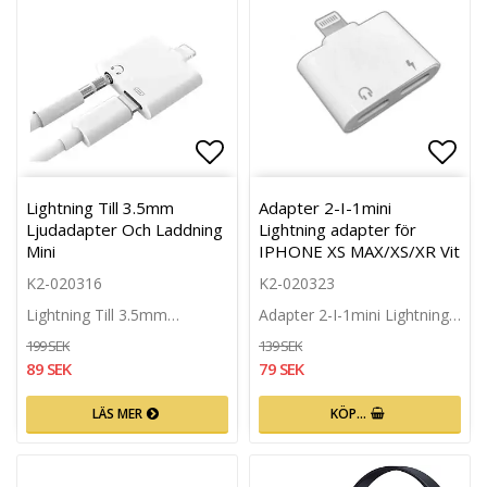
Lägg till i favoritlistan
Lägg 
Lightning Till 3.5mm
Adapter 2-I-1mini
Ljudadapter Och Laddning
Lightning adapter för
Mini
IPHONE XS MAX/XS/XR Vit
K2-020316
K2-020323
Lightning Till 3.5mm…
Adapter 2-I-1mini Lightning…
199 SEK
139 SEK
89 SEK
79 SEK
LÄS MER
KÖP…