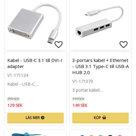
Lägg till i favoritlistan
Lägg 
Kabel - USB-C 3.1 till DVI-I
3-portars kabel + Ethernet
adapter
- USB 3.1 Type-C till USB-A
HUB 2.0
V1-171124
V1-171070
Kabel - USB-C…
3 portar kabel…
259 SEK
319 SEK
129 SEK
149 SEK
LÄS MER
KÖP