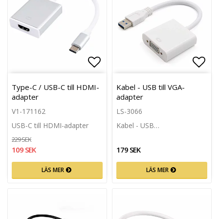
Lägg till i favoritlistan
Lägg 
Type-C / USB-C till HDMI-
Kabel - USB till VGA-
adapter
adapter
V1-171162
LS-3066
USB-C till HDMI-adapter
Kabel - USB…
229 SEK
109 SEK
179 SEK
LÄS MER
LÄS MER