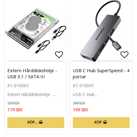
Lägg till i favoritlistan
Lägg 
Extern Hårddiskshölje -
USB C Hub SuperSpeed - 4
USB 3.1 / SATA III
portar
K1-010065
K1-010041
Extern Hårddiskshölje -…
USB C Hub…
329 SEK
399 SEK
179 SEK
199 SEK
KÖP…
KÖP