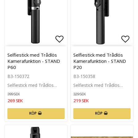
Lägg till i favoritlistan
Lägg 
Selfiestick med Trådlös
Selfiestick med Trådlös
Kamerafunktion - STAND
Kamerafunktion - STAND
P60
P20
B3-150372
B3-150358
Selfiestick med Trådlös…
Selfiestick med Trådlös…
399 SEK
329 SEK
269 SEK
219 SEK
KÖP
KÖP