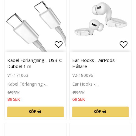
Lägg till i favoritlistan
Lägg 
Kabel Förlängning - USB-C
Ear Hooks - AirPods
Dubbel 1 m
Hållare
V1-171063
V2-180096
Kabel Förlängning -…
Ear Hooks -…
169 SEK
159 SEK
89 SEK
69 SEK
KÖP
KÖP