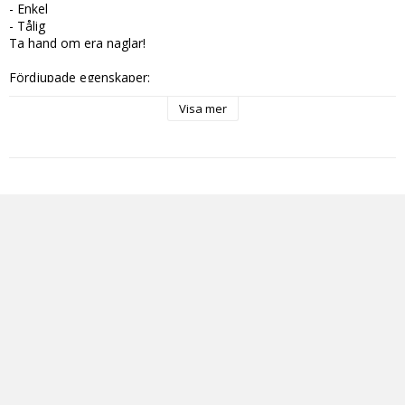
- Enkel
- Tålig
Ta hand om era naglar!
Fördjupade egenskaper:
Om ni vill försiktigt slippa och vårda era naglar, har ni kommit rätt. 
Visa mer
Den är gjord i rostfritt stål vilket gör den mer tålig och hållbar än 
plastvarianten. Den är enkel, tålig och går enkelt ner i fickan.
Specifikationer:
Mått: 1 x 12 x 0,5 cm
Material: Rostfritt stål
Färg: Silver
Vikt: 24 g
Kategorier: nagel, fil, vård, enkel, tålig, rostfri, stål, ficka, färg, 
silver