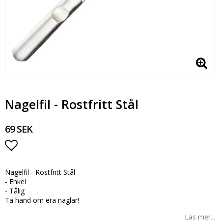
Nagelfil - Rostfritt Stål
69 SEK
Lägg till i favoritlistan
Nagelfil - Rostfritt Stål
- Enkel
- Tålig
Ta hand om era naglar!
Läs mer...