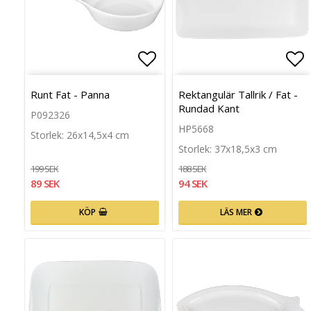
Lägg till i favoritlista
Läg
Runt Fat - Panna
Rektangulär Tallrik / Fat -
Rundad Kant
P092326
HP5668
Storlek: 26x14,5x4 cm
Storlek: 37x18,5x3 cm
199 SEK
188 SEK
89 SEK
94 SEK
KÖP
LÄS MER