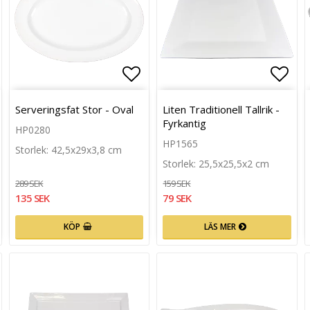
n
g till i favoritlistan
Lägg till i favoritlistan
Lägg 
Serveringsfat Stor - Oval
Liten Traditionell Tallrik -
Fyrkantig
HP0280
HP1565
Storlek: 42,5x29x3,8 cm
Storlek: 25,5x25,5x2 cm
289 SEK
159 SEK
135 SEK
79 SEK
KÖP
LÄS MER