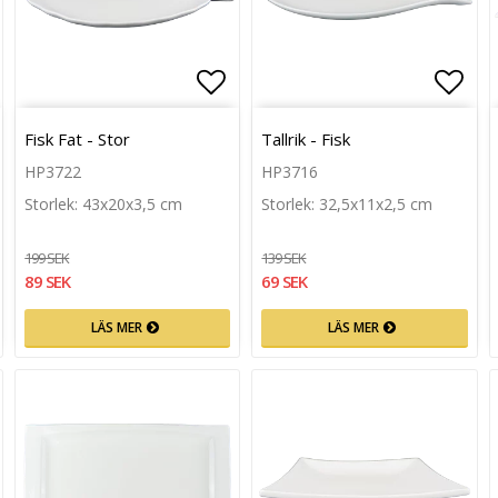
n
g till i favoritlistan
Lägg till i favoritlistan
Lägg 
Fisk Fat - Stor
Tallrik - Fisk
HP3722
HP3716
Storlek: 43x20x3,5 cm
Storlek: 32,5x11x2,5 cm
199 SEK
139 SEK
89 SEK
69 SEK
LÄS MER
LÄS MER