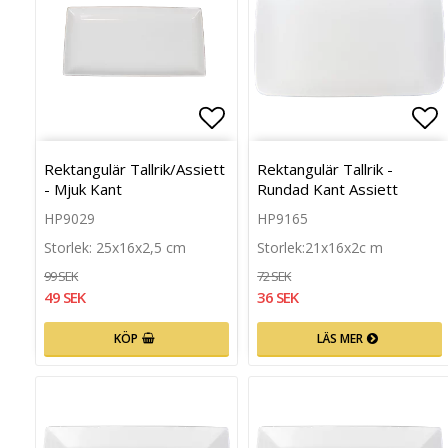
Lägg till i favoritlista
Läg
Rektangulär Tallrik/Assiett
Rektangulär Tallrik -
- Mjuk Kant
Rundad Kant Assiett
HP9029
HP9165
Storlek: 25x16x2,5 cm
Storlek:21x16x2c m
99 SEK
72 SEK
49 SEK
36 SEK
KÖP
LÄS MER