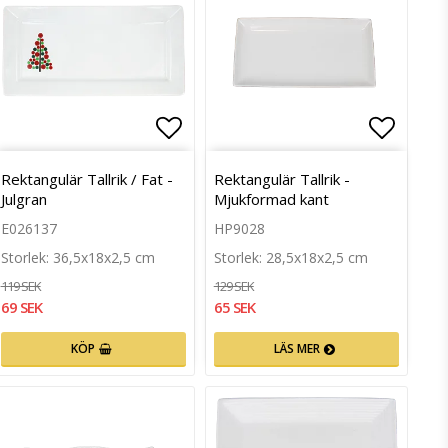
till i favoritlistan
Lägg till i favoritlistan
Lägg ti
Rektangulär Tallrik / Fat -
Rektangulär Tallrik -
Julgran
Mjukformad kant
E026137
HP9028
Storlek: 36,5x18x2,5 cm
Storlek: 28,5x18x2,5 cm
119 SEK
129 SEK
69 SEK
65 SEK
KÖP
LÄS MER