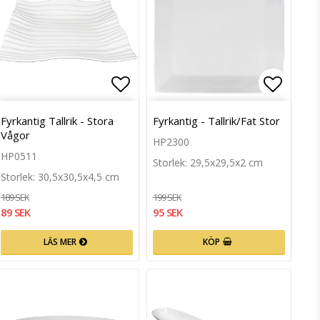
till i favoritlistan
Lägg till i favoritlistan
Lägg ti
Fyrkantig Tallrik - Stora
Fyrkantig - Tallrik/Fat Stor
Vågor
HP2300
HP0511
Storlek: 29,5x29,5x2 cm
Storlek: 30,5x30,5x4,5 cm
189 SEK
199 SEK
89 SEK
95 SEK
LÄS MER
KÖP