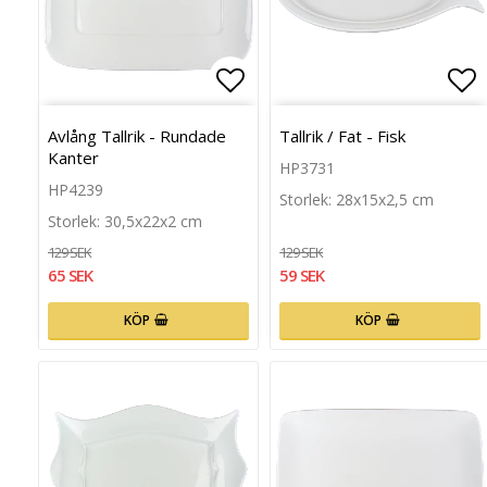
Lägg till i favoritlista
Läg
Avlång Tallrik - Rundade
Tallrik / Fat - Fisk
Kanter
HP3731
HP4239
Storlek: 28x15x2,5 cm
Storlek: 30,5x22x2 cm
129 SEK
129 SEK
65 SEK
59 SEK
KÖP
KÖP