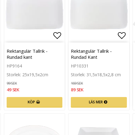
n
g till i favoritlistan
Lägg till i favoritlistan
Lägg 
Rektangulär Tallrik -
Rektangulär Tallrik -
Rundad kant
Rundad Kant
HP9164
HP10331
Storlek: 25x19,5x2cm
Storlek: 31,5x18,5x2,8 cm
99 SEK
169 SEK
49 SEK
89 SEK
KÖP
LÄS MER