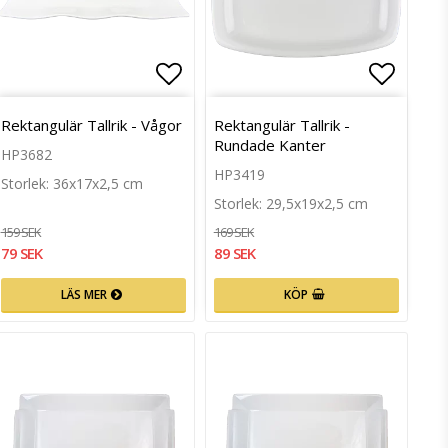
till i favoritlistan
Lägg till i favoritlistan
Lägg ti
Rektangulär Tallrik - Vågor
Rektangulär Tallrik -
Rundade Kanter
HP3682
HP3419
Storlek: 36x17x2,5 cm
Storlek: 29,5x19x2,5 cm
159 SEK
169 SEK
79 SEK
89 SEK
LÄS MER
KÖP