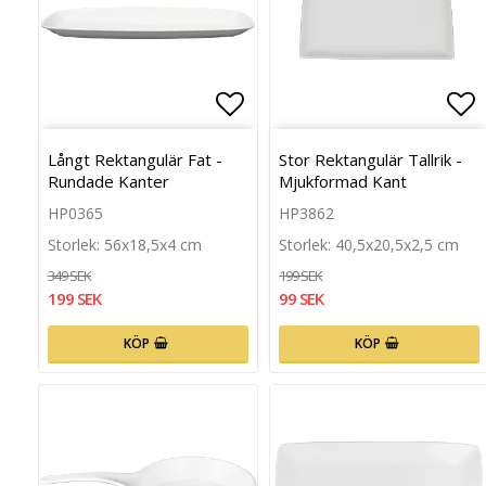
Lägg till i favoritlista
Läg
Långt Rektangulär Fat -
Stor Rektangulär Tallrik -
Rundade Kanter
Mjukformad Kant
HP0365
HP3862
Storlek: 56x18,5x4 cm
Storlek: 40,5x20,5x2,5 cm
349 SEK
199 SEK
199 SEK
99 SEK
KÖP
KÖP