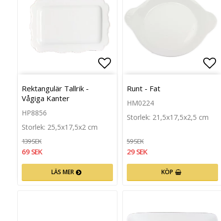
Lägg till i favoritlista
Läg
Rektangulär Tallrik -
Runt - Fat
Vågiga Kanter
HM0224
HP8856
Storlek: 21,5x17,5x2,5 cm
Storlek: 25,5x17,5x2 cm
139 SEK
59 SEK
69 SEK
29 SEK
LÄS MER
KÖP