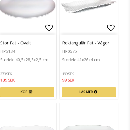
till i favoritlistan
Lägg till i favoritlistan
Lägg ti
Stor Fat - Ovalt
Rektangulär Fat - Vågor
HP5134
HP0575
Storlek: 40,5x28,5x2,5 cm
Storlek: 41x26x4 cm
279 SEK
199 SEK
139 SEK
99 SEK
KÖP
LÄS MER