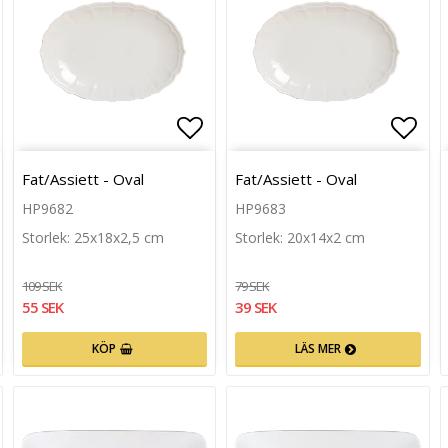
n
g till i favoritlistan
Lägg till i favoritlistan
Lägg 
Fat/Assiett - Oval
Fat/Assiett - Oval
HP9682
HP9683
Storlek: 25x18x2,5 cm
Storlek: 20x14x2 cm
109 SEK
79 SEK
55 SEK
39 SEK
KÖP
LÄS MER