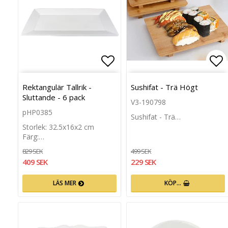
Lägg till i favoritlista
Läg
Rektangulär Tallrik -
Sushifat - Trä Högt
Sluttande - 6 pack
V3-190798
pHP0385
Sushifat - Trä…
Storlek: 32.5x16x2 cm
Färg:…
829 SEK
499 SEK
409 SEK
229 SEK
LÄS MER
KÖP…