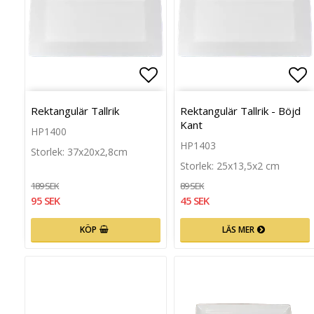
Lägg till i favoritlista
Läg
Rektangulär Tallrik
Rektangulär Tallrik - Böjd
Kant
HP1400
HP1403
Storlek: 37x20x2,8cm
Storlek: 25x13,5x2 cm
189 SEK
89 SEK
95 SEK
45 SEK
KÖP
LÄS MER