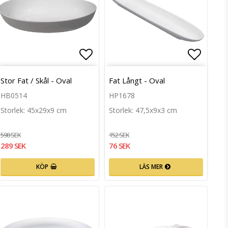
till i favoritlistan
Lägg till i favoritlistan
Lägg ti
Stor Fat / Skål - Oval
Fat Långt - Oval
HB0514
HP1678
Storlek: 45x29x9 cm
Storlek: 47,5x9x3 cm
598 SEK
152 SEK
289 SEK
76 SEK
KÖP
LÄS MER