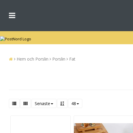
Hem och Porslin
Porslin
Fat
Senaste
48