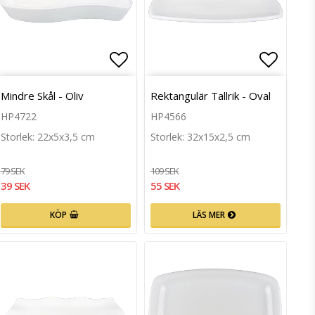
till i favoritlistan
Lägg till i favoritlistan
Lägg ti
Mindre Skål - Oliv
Rektangulär Tallrik - Oval
HP4722
HP4566
Storlek: 22x5x3,5 cm
Storlek: 32x15x2,5 cm
79 SEK
109 SEK
39 SEK
55 SEK
KÖP
LÄS MER