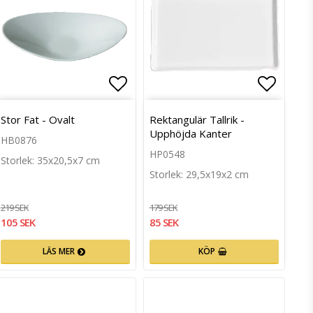
till i favoritlistan
Lägg till i favoritlistan
Lägg ti
Stor Fat - Ovalt
Rektangulär Tallrik -
Upphöjda Kanter
HB0876
HP0548
Storlek: 35x20,5x7 cm
Storlek: 29,5x19x2 cm
219 SEK
179 SEK
105 SEK
85 SEK
LÄS MER
KÖP