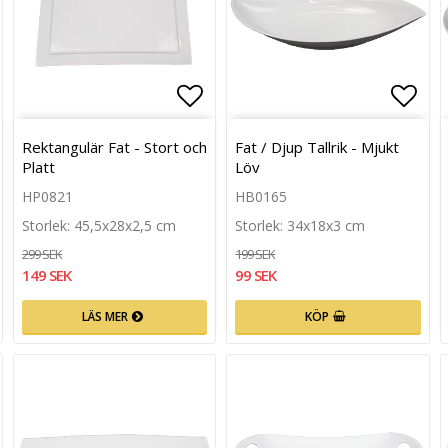
n
g till i favoritlistan
Lägg till i favoritlistan
Lägg 
Rektangulär Fat - Stort och
Fat / Djup Tallrik - Mjukt
Platt
Löv
HP0821
HB0165
Storlek: 45,5x28x2,5 cm
Storlek: 34x18x3 cm
299 SEK
199 SEK
149 SEK
99 SEK
LÄS MER
KÖP