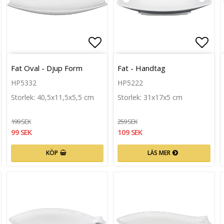
n
g till i favoritlistan
Lägg till i favoritlistan
Lägg 
Fat Oval - Djup Form
Fat - Handtag
HP5332
HP5222
Storlek: 40,5x11,5x5,5 cm
Storlek: 31x17x5 cm
199 SEK
259 SEK
99 SEK
109 SEK
KÖP
LÄS MER