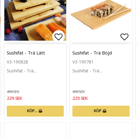
n
g till i favoritlistan
Lägg till i favoritlistan
Lägg 
Sushifat - Trä Lätt
Sushifat - Trä Böjd
V3-190828
V3-190781
Sushifat - Trä…
Sushifat - Trä…
499 SEK
499 SEK
229 SEK
225 SEK
KÖP…
KÖP