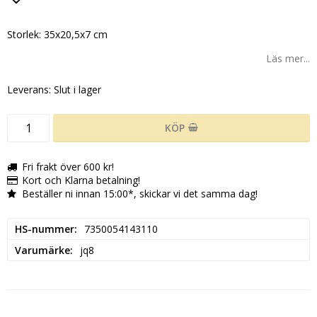
Lägg till i favoritlistan
Storlek: 35x20,5x7 cm
Läs mer...
Leverans:
Slut i lager
KÖP
Fri frakt över 600 kr!
Kort och Klarna betalning!
Beställer ni innan 15:00*, skickar vi det samma dag!
HS-nummer
7350054143110
Varumärke
jq8