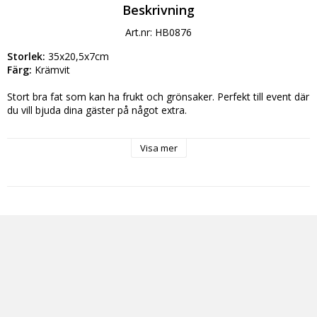
Beskrivning
Art.nr: HB0876
Storlek:
 35x20,5x7cm
Färg:
 Krämvit
Stort bra fat som kan ha frukt och grönsaker. Perfekt till event där 
du vill bjuda dina gäster på något extra. 
Dessa fat kan användas i hemmet och i professionellt ändamål, 
Visa mer
t.ex inom hotell och restaurangbranschen. Kan maskindiskas och 
användas i en mikrovågsugn. De är bly och kadmiumfria och tål 
mycket användning och höga temperaturer.
Fördjupade egenskaper:
Mått: 35 x 20,5 x 7 cm 
Material: Keramik
Färg: Krämvit
Vikt: 740 g
Kategorier: köksredskap & dukning, restaurangporslin, 
köksinredning, tallrik, mattallrik, djupa tallrikar, assietter, fat, 
uppläggningsfat, skål, serviser