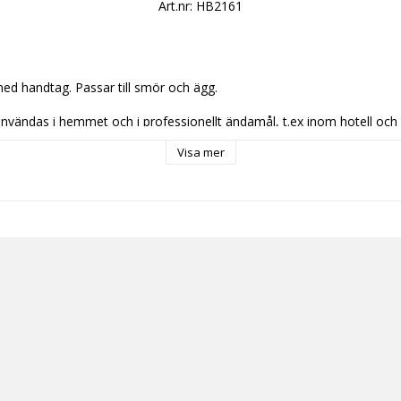
Art.nr: HB2161
med handtag. Passar till smör och ägg. 
nvändas i hemmet och i professionellt ändamål, t.ex inom hotell och 
n. Kan maskindiskas och användas i en mikrovågsugn. De är bly och 
Visa mer
ing och höga temperaturer.
aper:
kap & dukning, restaurangporslin, köksinredning, tallrik, mattallrik, djup
äggningsfat, skål, serviser