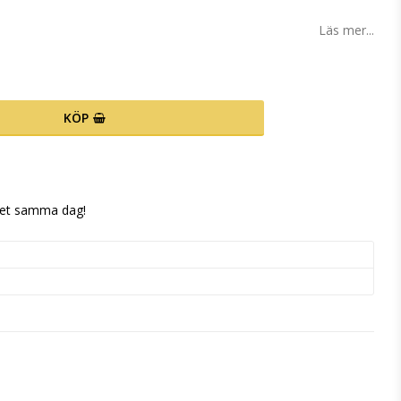
Läs mer...
KÖP
 det samma dag!