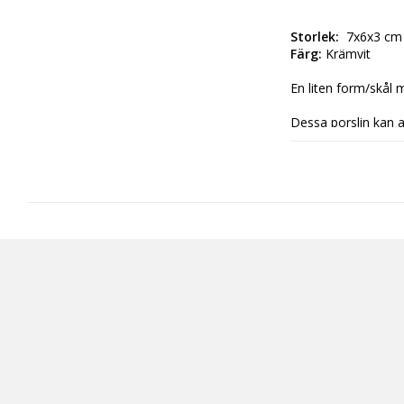
Storlek: 
 7x6x3 cm
Färg:
 Krämvit
En liten form/skål 
Dessa porslin kan a
restaurangbransche
tål mycket användn
Fördjupade egensk
Mått: 7 x 6 x 3 cm
Material: Keramik
Färg: Krämvit
Vikt: 68 g
Kategorier: köksreds
assietter, fat, uppl