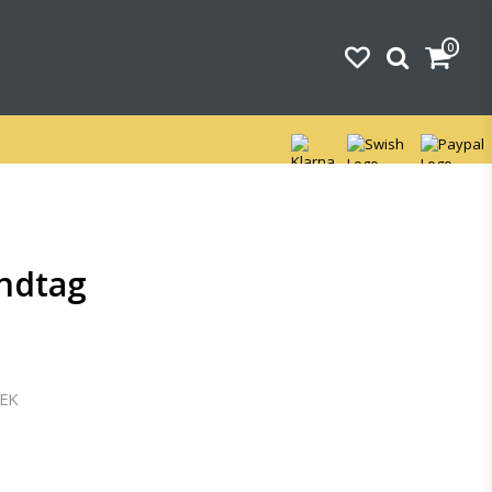
0
Din varukorg är tom
andtag
SEK